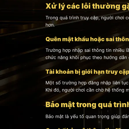
Xử lý các lỗi thường g
Trong quá trình truy cập, người chơi 
hơn.
Quên mật khẩu hoặc sai thôn
Trường hợp nhập sai thông tin nhiều l
chức năng khôi phục theo hướng dẫn đ
Tài khoản bị giới hạn truy cậ
Một số trường hợp đăng nhập liên tục 
Khi đó, người chơi cần chờ hệ thống m
Bảo mật trong quá trìn
Bảo mật là yếu tố quan trọng giúp đảm