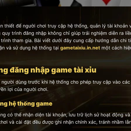
ần thiết để người chơi truy cập hệ thống, quản lý tài khoả
ng quy trình đăng nhập không chỉ giúp trải nghiệm diễn ra
trình tham gia. Bài viết dưới đây cung cấp hướng dẫn chi ti
cận và sử dụng hệ thống tại
gametaixiu.in.net
một cách hiệu
g đăng nhập game tài xỉu
 người dùng trước khi hệ thống cho phép truy cập vào các
ền lợi của người chơi.
ong hệ thống game
g có thể nhận diện tài khoản, lưu trữ lịch sử hoạt động và
hơi và cài đặt đều được ghi nhận chính xác, tránh nhầm lẫn