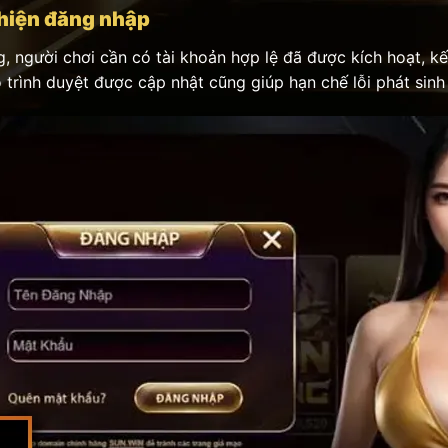
 hiện đăng nhập
, người chơi cần có tài khoản hợp lệ đã được kích hoạt, kết
 trình duyệt được cập nhật cũng giúp hạn chế lỗi phát sinh 