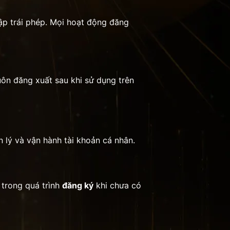
ập trái phép. Mọi hoạt động đăng
uôn đăng xuất sau khi sử dụng trên
 lý và vận hành tài khoản cá nhân.
 trong quá trình
đăng ký
khi chưa có