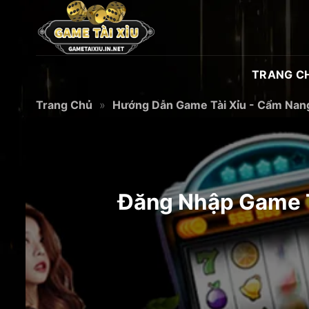
Chuyển
đến
nội
dung
TRANG C
Trang Chủ
»
Hướng Dẫn Game Tài Xỉu - Cẩm Nan
Đăng Nhập Game T