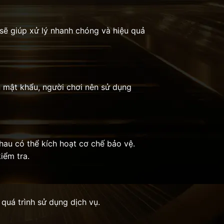
 sẽ giúp xử lý nhanh chóng và hiệu quả
ên mật khẩu, người chơi nên sử dụng
nhau có thể kích hoạt cơ chế bảo vệ.
iểm tra.
quá trình sử dụng dịch vụ.