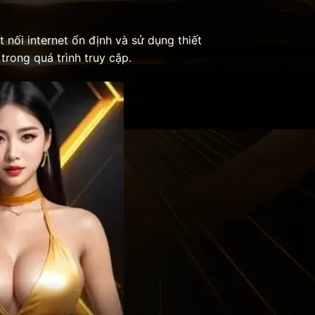
 nối internet ổn định và sử dụng thiết
trong quá trình truy cập.