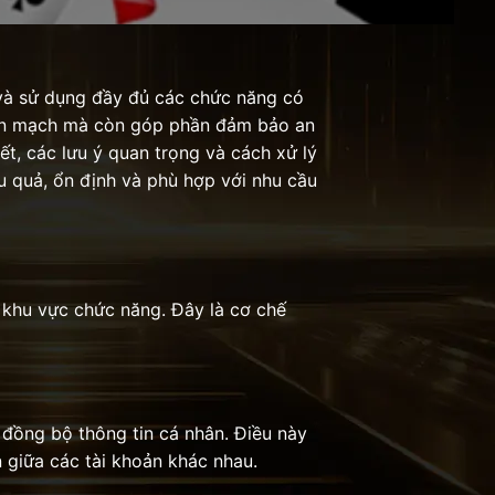
n và sử dụng đầy đủ các chức năng có
 liền mạch mà còn góp phần đảm bảo an
ết, các lưu ý quan trọng và cách xử lý
 quả, ổn định và phù hợp với nhu cầu
 khu vực chức năng. Đây là cơ chế
 đồng bộ thông tin cá nhân. Điều này
 giữa các tài khoản khác nhau.