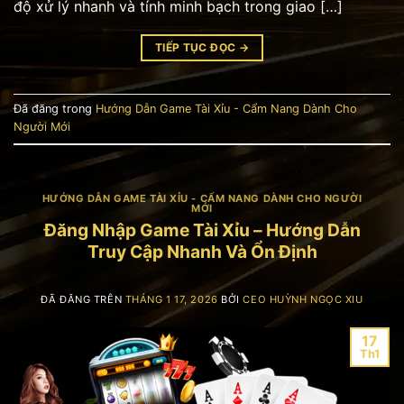
độ xử lý nhanh và tính minh bạch trong giao […]
TIẾP TỤC ĐỌC
→
Đã đăng trong
Hướng Dẫn Game Tài Xỉu - Cẩm Nang Dành Cho
Người Mới
HƯỚNG DẪN GAME TÀI XỈU - CẨM NANG DÀNH CHO NGƯỜI
MỚI
Đăng Nhập Game Tài Xỉu – Hướng Dẫn
Truy Cập Nhanh Và Ổn Định
ĐÃ ĐĂNG TRÊN
THÁNG 1 17, 2026
BỞI
CEO HUỲNH NGỌC XIU
17
Th1