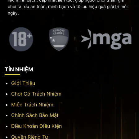
liệu minh bạch, cập nhật liên tục, giúp người chơi tham gia
chơi tài xỉu an toàn, minh bạch và tối ưu hiệu quả giải trí mỗi
ngày.
TÍN NHIỆM
Giới Thiệu
Chơi Có Trách Nhiệm
Miễn Trách Nhiệm
Chính Sách Bảo Mật
Điều Khoản Điều Kiện
Quyền Riêng Tư