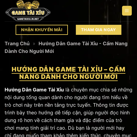
Chuyển
đến
nội
dung
THAM GIA NGAY
NHẬN KHUYẾN MÃI
Trang Chủ
»
Hướng Dẫn Game Tài Xỉu - Cẩm Nang
Dành Cho Người Mới
HƯỚNG DẪN GAME TÀI XỈU – CẨM
NANG DÀNH CHO NGƯỜI MỚI
Hướng Dẫn Game Tài Xỉu
là chuyên mục chia sẻ những
nội dung tổng quan dành cho người đang tìm hiểu về
trò chơi này trên nền tảng trực tuyến. Thông tin được
trình bày theo hướng dễ tiếp cận, giúp người đọc hình
dung rõ hơn về cách tham gia và đặc điểm của trò
chơi mang tính giải trí cao. Dù bạn là người mới hay
chỉ đang muốn tham khảo thêm kiến thức, chuyên mục