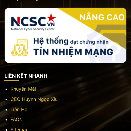
LIÊN KẾT NHANH
Khuyến Mãi
CEO Huỳnh Ngọc Xiu
Liên Hệ
FAQs
Sitemap