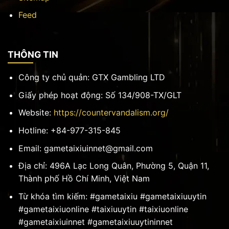
Feed
THÔNG TIN
Công ty chủ quản: GTX Gambling LTD
Giấy phép hoạt động: Số 134/908-TX/GLT
Website:
https://countervandalism.org/
Hotline: +84-977-315-845
Email:
gametaixiuinnet@gmail.com
Địa chỉ: 496A Lạc Long Quân, Phường 5, Quận 11,
Thành phố Hồ Chí Minh, Việt Nam
Từ khóa tìm kiếm: #gametaixiu #gametaixiuuytin
#gametaixiuonline #taixiuuytin #taixiuonline
#gametaixiuinnet #gametaixiuuytininnet