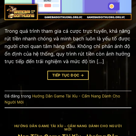
Trong quá trình tham gia cá cược trực tuyến, khả năng
rút tiền nhanh chóng và minh bạch luôn là yếu tố được
người chơi quan tâm hàng đầu. Không chỉ phản ánh độ
ổn định của hệ thống, quy trình rút tiền còn ảnh hưởng
trực tiếp đến trải nghiệm và mức độ tin […]
TIẾP TỤC ĐỌC
→
Đã đăng trong
Hướng Dẫn Game Tài Xỉu - Cẩm Nang Dành Cho
Người Mới
HƯỚNG DẪN GAME TÀI XỈU - CẨM NANG DÀNH CHO NGƯỜI
MỚI