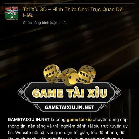
Tài
Nghiệm
Trong
Xỉu
Tài Xỉu 3D – Hình Thức Chơi Trực Quan Dễ
Cá
Cá
MD5
Cược
Hiểu
Cược
–
Trực
ở
Chức năng bình luận bị tắt
Cơ
Tiếp
Tài
Chế
Minh
Xỉu
Mã
Bạch
3D
Hóa
–
Minh
Hình
Bạch
Thức
Trong
Chơi
Cá
Trực
Cược
Quan
Dễ
Hiểu
GAMETAIXIU.IN.NET
là cổng
game tài xỉu
chuyên cung cấp
thông tin, nền tảng và trải nghiệm đánh tài xỉu trực tuyến uy
tín. Website nổi bật với giao diện tối giản, tốc độ nhanh, dữ