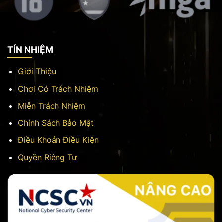
TÍN NHIỆM
Giới Thiệu
Chơi Có Trách Nhiệm
Miễn Trách Nhiệm
Chính Sách Bảo Mật
Điều Khoản Điều Kiện
Quyền Riêng Tư