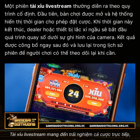
Một phiên
tài xỉu livestream
thường diễn ra theo quy
trình cố định. Đầu tiên, bàn chơi được mở và hệ thống
hiển thị thời gian cho phép đặt cược. Khi thời gian này
kết thúc, dealer hoặc thiết bị lắc xí ngầu sẽ bắt đầu
quá trình quay số dưới sự ghi hình của camera. Kết quả
được công bố ngay sau đó và lưu lại trong lịch sử
phiên để người chơi có thể theo dõi lại khi cần.
Tài xỉu livestream mang đến trải nghiệm cá cược trực tiếp,