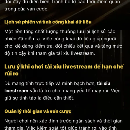
dõi đầy đủ diễn biến, tránh bỏ lỡ các thời điểm quan
trọng của ván cược.
Lịch sử phiên và tính công khai dữ liệu
Một nền tảng chất lượng thường lưu lại lịch sử các
phiên đã diễn ra. Việc công khai dữ liệu giúp người
chơi dễ dàng kiểm tra, đối chiếu kết quả và tăng mức
độ tin cậy khi tham gia tài xỉu livestream.
Lưu ý khi chơi tài xỉu livestream để hạn chế
rủi ro
Dù mang tính trực tiếp và minh bạch hơn,
tài xỉu
livestream
vẫn là trò chơi mang yếu tố may rủi. Việc
giữ sự tỉnh táo là điều cần thiết.
Quản lý thời gian và vốn cược
Người chơi nên xác định trước ngân sách và thời gian
tham gia. Việc kiểm soát tốt giúp tránh rơi vào tình