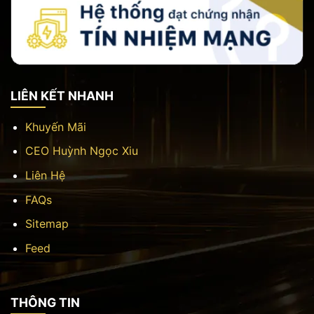
LIÊN KẾT NHANH
Khuyến Mãi
CEO Huỳnh Ngọc Xiu
Liên Hệ
FAQs
Sitemap
Feed
THÔNG TIN