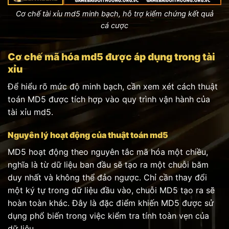
Cơ chế tài xỉu md5 minh bạch, hỗ trợ kiểm chứng kết quả
cá cược
Cơ chế mã hóa md5 được áp dụng trong tài
xỉu
Để hiểu rõ mức độ minh bạch, cần xem xét cách thuật
toán MD5 được tích hợp vào quy trình vận hành của
tài xỉu md5.
Nguyên lý hoạt động của thuật toán md5
MD5 hoạt động theo nguyên tắc mã hóa một chiều,
nghĩa là từ dữ liệu ban đầu sẽ tạo ra một chuỗi băm
duy nhất và không thể đảo ngược. Chỉ cần thay đổi
một ký tự trong dữ liệu đầu vào, chuỗi MD5 tạo ra sẽ
hoàn toàn khác. Đây là đặc điểm khiến MD5 được sử
dụng phổ biến trong việc kiểm tra tính toàn vẹn của
dữ liệu.