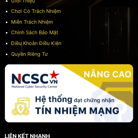
Giới Thiệu
Chơi Có Trách Nhiệm
Miễn Trách Nhiệm
Chính Sách Bảo Mật
Điều Khoản Điều Kiện
Quyền Riêng Tư
LIÊN KẾT NHANH