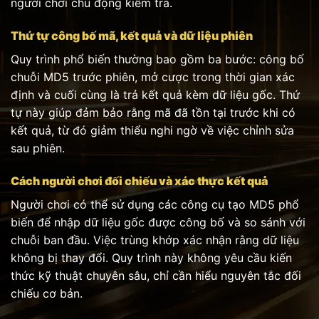
người chơi chủ động kiểm tra.
Thứ tự công bố mã, kết quả và dữ liệu phiên
Quy trình phổ biến thường bao gồm ba bước: công bố
chuỗi MD5 trước phiên, mở cược trong thời gian xác
định và cuối cùng là trả kết quả kèm dữ liệu gốc. Thứ
tự này giúp đảm bảo rằng mã đã tồn tại trước khi có
kết quả, từ đó giảm thiểu nghi ngờ về việc chỉnh sửa
sau phiên.
Cách người chơi đối chiếu và xác thực kết quả
Người chơi có thể sử dụng các công cụ tạo MD5 phổ
biến để nhập dữ liệu gốc được công bố và so sánh với
chuỗi ban đầu. Việc trùng khớp xác nhận rằng dữ liệu
không bị thay đổi. Quy trình này không yêu cầu kiến
thức kỹ thuật chuyên sâu, chỉ cần hiểu nguyên tắc đối
chiếu cơ bản.