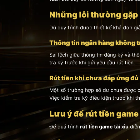
Những lỗi thường gặp k
Dù quy trình được thiết kế khá đơn giả
Thông tin ngân hàng không 
Sai lệch giữa thông tin đăng ký và thô
tra kỹ trước khi gửi yêu cầu rút tiền.
Rút tiền khi chưa đáp ứng đủ
Một số trường hợp số dư chưa được ch
Việc kiểm tra kỹ điều kiện trước khi t
Lưu ý để rút tiền game 
Để quá trình
rút tiền game tài xỉu
diễn