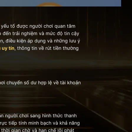
à yếu tố được người chơi quan tâm
p đến trải nghiệm và mức độ tin cậy
ện, điều kiện áp dụng và những lưu ý
 uy tín
, thông tin về rút tiền thường
hơi chuyển số dư hợp lệ về tài khoản
ản người chơi sang hình thức thanh
rực tiếp tính minh bạch và khả năng
thời gian chờ và hạn chế lỗi phát