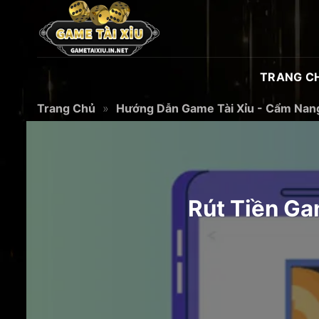
Chuyển
đến
nội
dung
TRANG C
Trang Chủ
»
Hướng Dẫn Game Tài Xỉu - Cẩm Nan
Rút Tiền Ga