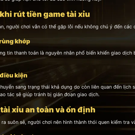
hi rút tiền game tài xỉu
n, người chơi vẫn có thể gặp lỗi nếu không chú ý đến các c
trùng khớp
ng tin thanh toán là nguyên nhân phổ biến khiến giao dịch 
 điều kiện
uyển sang trạng thái khả dụng do còn liên quan đến lịch 
hao tác sẽ giúp tránh bị gián đoạn giao dịch.
tài xỉu an toàn và ổn định
 ra suôn sẻ, người chơi nên hình thành thói quen kiểm tra v