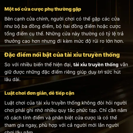
Một số cửa cược phụ thường gặp
Bên cạnh cửa chính, người chơi có thể gặp các cửa
như bộ ba đồng điểm, bộ hai đồng điểm hoặc cược
tổng điểm cụ thể. Những cửa này thường có tỷ lệ trả
thưởng cao hơn nhưng đi kèm mức độ rủi ro lớn hơn.
Đặc điểm nổi bật của tài xỉu truyền thống
So với nhiều biến thể hiện đại,
tài xỉu truyền thống
vẫn
giữ được những đặc điểm riêng giúp duy trì sức hút
lâu dài.
Luật chơi đơn giản, dễ tiếp cận
Luật chơi của tài xỉu truyền thống không đòi hỏi người
chơi phải ghi nhớ nhiều quy tắc phức tạp. Chỉ cần nắm
rõ cách tính điểm và phân biệt cửa cược là có thể
tham gia ngay, phù hợp với cả người mới lẫn người
chơi lâu năm.