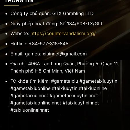
THÔNG TIN
Công ty chủ quản: GTX Gambling LTD
Giấy phép hoạt động: Số 134/908-TX/GLT
Website:
https://countervandalism.org/
Hotline: +84-977-315-845
Email:
gametaixiuinnet@gmail.com
Địa chỉ: 496A Lạc Long Quân, Phường 5, Quận 11,
Thành phố Hồ Chí Minh, Việt Nam
Từ khóa tìm kiếm: #gametaixiu #gametaixiuuytin
#gametaixiuonline #taixiuuytin #taixiuonline
#gametaixiuinnet #gametaixiuuytininnet
#gametaixiuonlineinnet #taixiuuytininnet
#taixiuonlineinnet