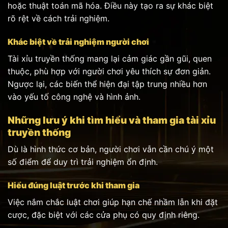
hoặc thuật toán mã hóa. Điều này tạo ra sự khác biệt
rõ rệt về cách trải nghiệm.
Khác biệt về trải nghiệm người chơi
Tài xỉu truyền thống mang lại cảm giác gần gũi, quen
thuộc, phù hợp với người chơi yêu thích sự đơn giản.
Ngược lại, các biến thể hiện đại tập trung nhiều hơn
vào yếu tố công nghệ và hình ảnh.
Những lưu ý khi tìm hiểu và tham gia tài xỉu
truyền thống
Dù là hình thức cơ bản, người chơi vẫn cần chú ý một
số điểm để duy trì trải nghiệm ổn định.
Hiểu đúng luật trước khi tham gia
Việc nắm chắc luật chơi giúp hạn chế nhầm lẫn khi đặt
cược, đặc biệt với các cửa phụ có quy định riêng.