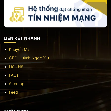
LIÊN KẾT NHANH
Khuyến Mãi
CEO Huỳnh Ngọc Xiu
Liên Hệ
FAQs
Sitemap
Feed