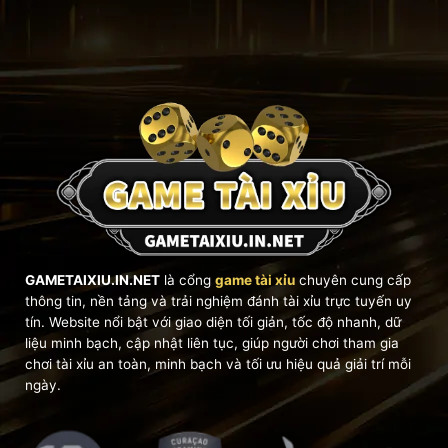
GAMETAIXIU.IN.NET
là cổng
game tài xỉu
chuyên cung cấp
thông tin, nền tảng và trải nghiệm đánh tài xỉu trực tuyến uy
tín. Website nổi bật với giao diện tối giản, tốc độ nhanh, dữ
liệu minh bạch, cập nhật liên tục, giúp người chơi tham gia
chơi tài xỉu an toàn, minh bạch và tối ưu hiệu quả giải trí mỗi
ngày.