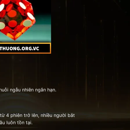
huỗi ngẫu nhiên ngắn hạn.
từ 4 phiên trở lên, nhiều người bắt
u luôn tồn tại.