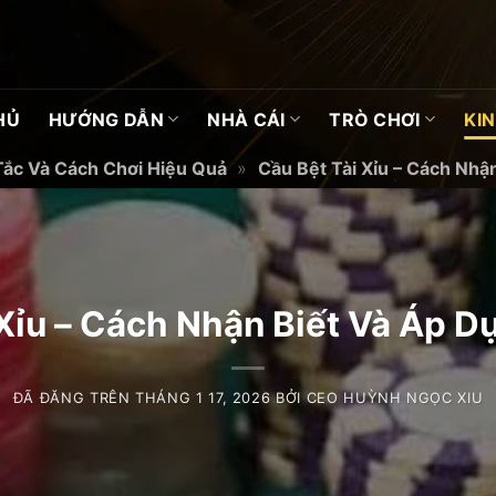
HỦ
HƯỚNG DẪN
NHÀ CÁI
TRÒ CHƠI
KI
Tắc Và Cách Chơi Hiệu Quả
»
Cầu Bệt Tài Xỉu – Cách Nhậ
 Xỉu – Cách Nhận Biết Và Áp D
ĐÃ ĐĂNG TRÊN
THÁNG 1 17, 2026
BỞI
CEO HUỲNH NGỌC XIU