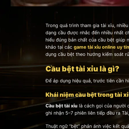
Trong quá trình tham gia tài xỉu, nhiề
dạng cầu được nhắc đến nhiều nhất c
hiểu đúng bản chất của cầu bệt giúp n
khảo tại các
game tài xỉu online uy tí
dụng cầu bệt theo hướng kiểm soát rủi
Cầu bệt tài xỉu là gì?
Để áp dụng hiệu quả, trước tiên cần hi
Khái niệm cầu bệt trong tài x
Cầu bệt tài xỉu
là cách gọi của người ch
ghi nhận 5–7 phiên liên tiếp đều ra Tài
Thuật ngữ “bệt” phản ánh việc kết quả