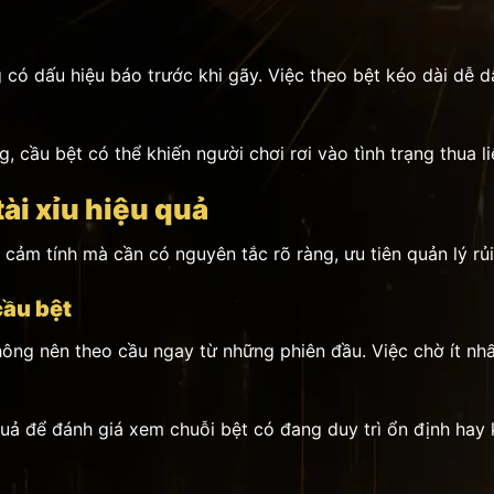
 có dấu hiệu báo trước khi gãy. Việc theo bệt kéo dài dễ d
cầu bệt có thể khiến người chơi rơi vào tình trạng thua liê
ài xỉu hiệu quả
ảm tính mà cần có nguyên tắc rõ ràng, ưu tiên quản lý rủi
cầu bệt
hông nên theo cầu ngay từ những phiên đầu. Việc chờ ít nh
quả để đánh giá xem chuỗi bệt có đang duy trì ổn định hay