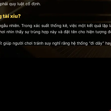
phải quy luật cố định.
 tài xỉu?
gẫu nhiên. Trong xác suất thống kê, việc một kết quả lặp lạ
chơi nhìn thấy sự trùng hợp này và đặt tên cho hiện tượng đ
t giúp người chơi tránh suy nghĩ rằng hệ thống “đi dây” hay