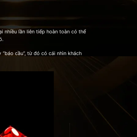
i nhiều lần liên tiếp hoàn toàn có thể
ó.
 “báo cầu”, từ đó có cái nhìn khách