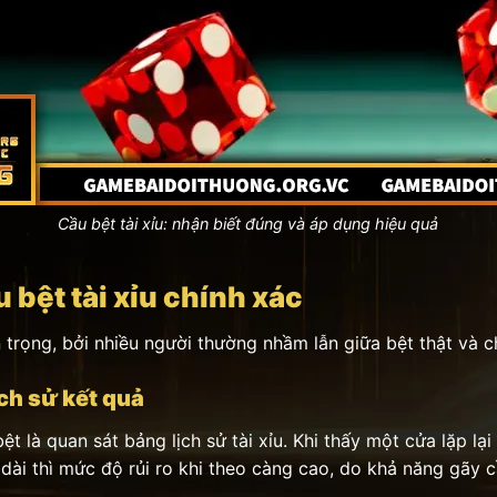
Cầu bệt tài xỉu: nhận biết đúng và áp dụng hiệu quả
 bệt tài xỉu chính xác
 trọng, bởi nhiều người thường nhầm lẫn giữa bệt thật và c
ch sử kết quả
 là quan sát bảng lịch sử tài xỉu. Khi thấy một cửa lặp lại 
 dài thì mức độ rủi ro khi theo càng cao, do khả năng gãy cầ