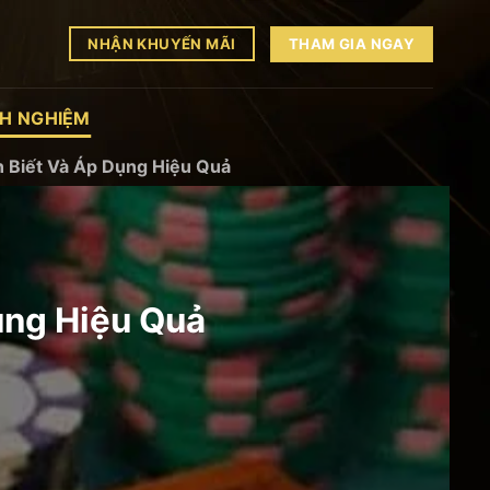
THAM GIA NGAY
NHẬN KHUYẾN MÃI
NH NGHIỆM
n Biết Và Áp Dụng Hiệu Quả
ụng Hiệu Quả