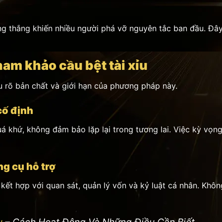
ang thắng khiến nhiều người phá vỡ nguyên tắc ban đầu. Đâ
ham khảo cầu bệt tài xỉu
u rõ bản chất và giới hạn của phương pháp này.
cố định
á khứ, không đảm bảo lặp lại trong tương lai. Việc kỳ vọng 
g cụ hỗ trợ
ết hợp với quan sát, quản lý vốn và kỷ luật cá nhân. Kh
u
– Cách Hoạt Động Và Những Điều Cần Biết