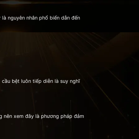
y là nguyên nhân phổ biến dẫn đến
cầu bệt luôn tiếp diễn là suy nghĩ
ông nên xem đây là phương pháp đảm