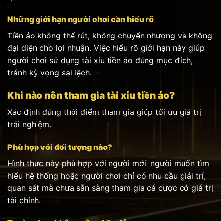
Những giới hạn người chơi cần hiểu rõ
Tiền ảo không thể rút, không chuyển nhượng và không
đại diện cho lợi nhuận. Việc hiểu rõ giới hạn này giúp
người chơi sử dụng tài xỉu tiền ảo đúng mục đích,
tránh kỳ vọng sai lệch.
Khi nào nên tham gia tài xỉu tiền ảo?
Xác định đúng thời điểm tham gia giúp tối ưu giá trị
trải nghiệm.
Phù hợp với đối tượng nào?
Hình thức này phù hợp với người mới, người muốn tìm
hiểu hệ thống hoặc người chơi chỉ có nhu cầu giải trí,
quan sát mà chưa sẵn sàng tham gia cá cược có giá trị
tài chính.