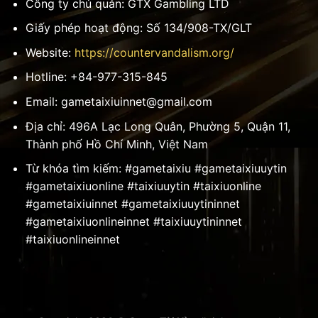
Công ty chủ quản: GTX Gambling LTD
Giấy phép hoạt động: Số 134/908-TX/GLT
Website:
https://countervandalism.org/
Hotline: +84-977-315-845
Email:
gametaixiuinnet@gmail.com
Địa chỉ: 496A Lạc Long Quân, Phường 5, Quận 11,
Thành phố Hồ Chí Minh, Việt Nam
Từ khóa tìm kiếm: #gametaixiu #gametaixiuuytin
#gametaixiuonline #taixiuuytin #taixiuonline
#gametaixiuinnet #gametaixiuuytininnet
#gametaixiuonlineinnet #taixiuuytininnet
#taixiuonlineinnet