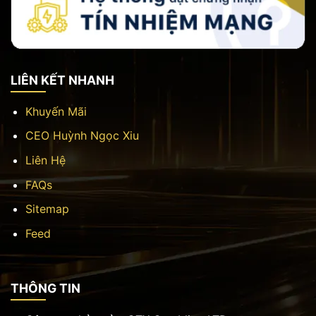
LIÊN KẾT NHANH
Khuyến Mãi
CEO Huỳnh Ngọc Xiu
Liên Hệ
FAQs
Sitemap
Feed
THÔNG TIN