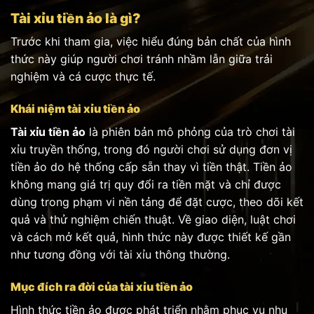
Tài xỉu tiền ảo là gì?
Trước khi tham gia, việc hiểu đúng bản chất của hình
thức này giúp người chơi tránh nhầm lẫn giữa trải
nghiệm và cá cược thực tế.
Khái niệm tài xỉu tiền ảo
Tài xỉu tiền ảo
là phiên bản mô phỏng của trò chơi tài
xỉu truyền thống, trong đó người chơi sử dụng đơn vị
tiền ảo do hệ thống cấp sẵn thay vì tiền thật. Tiền ảo
không mang giá trị quy đổi ra tiền mặt và chỉ được
dùng trong phạm vi nền tảng để đặt cược, theo dõi kết
quả và thử nghiệm chiến thuật. Về giao diện, luật chơi
và cách mở kết quả, hình thức này được thiết kế gần
như tương đồng với tài xỉu thông thường.
Mục đích ra đời của tài xỉu tiền ảo
Hình thức tiền ảo được phát triển nhằm phục vụ nhu