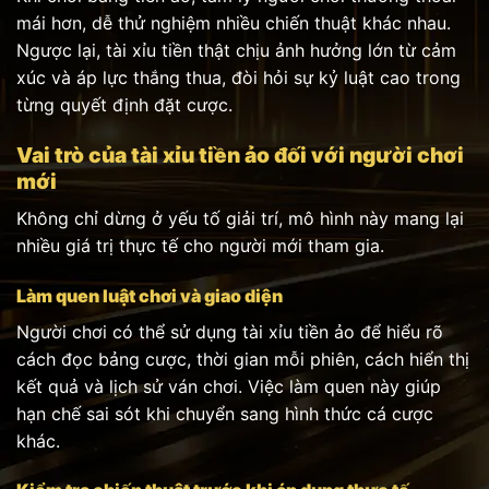
mái hơn, dễ thử nghiệm nhiều chiến thuật khác nhau.
Ngược lại, tài xỉu tiền thật chịu ảnh hưởng lớn từ cảm
xúc và áp lực thắng thua, đòi hỏi sự kỷ luật cao trong
từng quyết định đặt cược.
Vai trò của tài xỉu tiền ảo đối với người chơi
mới
Không chỉ dừng ở yếu tố giải trí, mô hình này mang lại
nhiều giá trị thực tế cho người mới tham gia.
Làm quen luật chơi và giao diện
Người chơi có thể sử dụng tài xỉu tiền ảo để hiểu rõ
cách đọc bảng cược, thời gian mỗi phiên, cách hiển thị
kết quả và lịch sử ván chơi. Việc làm quen này giúp
hạn chế sai sót khi chuyển sang hình thức cá cược
khác.