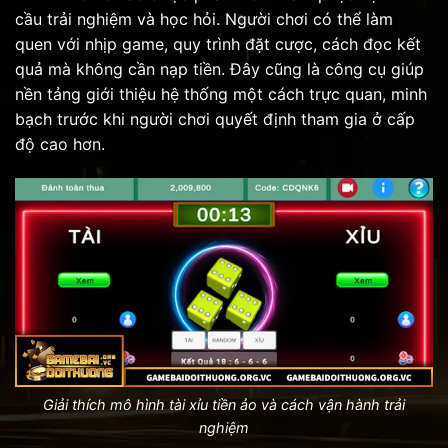
cầu trải nghiệm và học hỏi. Người chơi có thể làm
quen với nhịp game, quy trình đặt cược, cách đọc kết
quả mà không cần nạp tiền. Đây cũng là công cụ giúp
nền tảng giới thiệu hệ thống một cách trực quan, minh
bạch trước khi người chơi quyết định tham gia ở cấp
độ cao hơn.
Giải thích mô hình tài xỉu tiền ảo và cách vận hành trải
nghiệm