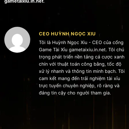
gametaixiu.in.net
.
CEO HUỲNH NGỌC XIU
Tôi là Huỳnh Ngọc Xiu - CEO của cổng
Game Tài Xỉu gametaixiu.in.net. Tôi chú
trọng phát triển nền tảng cá cược xanh
chín với thuật toán công bằng, tốc độ
xử lý nhanh và thông tin minh bạch. Tôi
cam kết mang đến trải nghiệm tài xỉu
trực tuyến chuyên nghiệp, rõ ràng và
đáng tin cậy cho người tham gia.