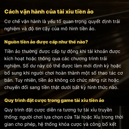
Cách vận hành của tài xỉu tiền ảo
Cơ chế vận hành là yếu tố quan trọng quyết định trải
nghiệm và độ tin cậy của mô hình tiền ảo.
Nguồn tiền ảo được cấp như thế nào?
Tiền ảo thường được cấp tự động khi tài khoản được
kích hoạt hoặc thông qua các chương trình trải
nghiệm. Số dư này có thể được làm mới định kỳ hoặc
bổ sung khi người chơi hoàn thành một số thao tác cơ
bản. Tuy nhiên, tiền ảo không có chức năng rút hoặc
chuyển đổi sang tiền thật dưới bất kỳ hình thức nào.
Quy trình đặt cược trong game tài xỉu tiền ảo
Quy trình đặt cược diễn ra tương tự tài xỉu truyền
thống: người chơi lựa chọn cửa Tài hoặc Xỉu trong thời
gian cho phép, hệ thống khóa cược và công bố kết