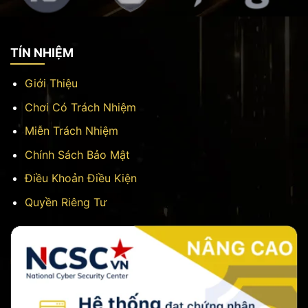
TÍN NHIỆM
Giới Thiệu
Chơi Có Trách Nhiệm
Miễn Trách Nhiệm
Chính Sách Bảo Mật
Điều Khoản Điều Kiện
Quyền Riêng Tư